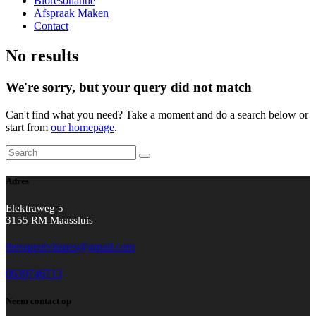
Bioresonantie
Afspraak Maken
Contact
No results
We're sorry, but your query did not match
Can't find what you need? Take a moment and do a search below or
start from
our homepage
.
Adres
Elektraweg 5
3155 RM Maassluis
therapeutvitanes@gmail.com
0639746713
Neem contact op